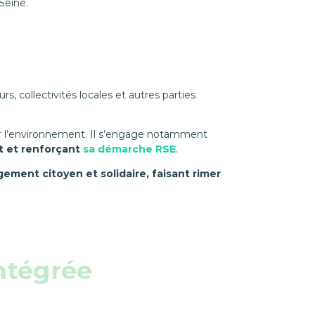
 Seine.
, collectivités locales et autres parties
t sur l’environnement. Il s’engage notamment
t et renforçant
sa démarche RSE
.
ement citoyen et solidaire, faisant rimer
ntégrée