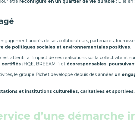
pour être
reconfiguré en un quartier de vie durable
: L’Île en
gagé
ngagement auprès de ses collaborateurs, partenaires, fournisseurs
e de politiques sociales et environnementales positives
.
e est attentif à l’impact de ses réalisations sur la collectivité e
certifiés
(HQE, BREEAM…) et
écoresponsables, poursuivan
ectivités, le groupe Pichet développe depuis des années
un engag
ions et institutions culturelles, caritatives et sportives.
ervice d’une démarche i