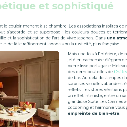
oétique et sophistiqué
ant le couloir menant à sa chambre. Les associations insolites d
tout s’accorde et se superpose : les couleurs douces et terrienn
lie et la sophistication de l’art de vivre japonais. Dans
une atm
ci de-là le raffinement japonais ou la rusticité, plus française.
Mais une fois à l’intérieur, de
jeté en cachemire élégamment 
pierre lisse portugaise Molean
des demi-bouteilles de
Châtea
de bar. Au-delà des lampes ch
surprises visuelles abondent é
reflets. Les stores vénitiens 
un effet intimiste, entre ombr
grandiose Suite Les Carmes 
cocooning et harmonie vous
empreinte de bien-être
.