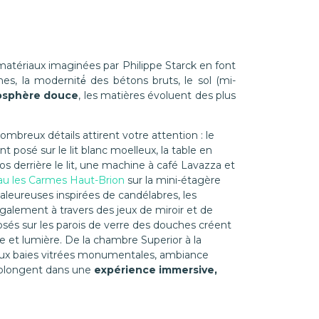
e matériaux imaginées par Philippe Starck en font
es, la modernité́ des bétons bruts, le sol (mi-
osphère douce
, les matières évoluent des plus
 nombreux détails attirent votre attention : le
posé sur le lit blanc moelleux, la table en
os derrière le lit, une machine à café Lavazza et
u les Carmes Haut-Brion
sur la mini-étagère
aleureuses inspirées de candélabres, les
galement à travers des jeux de miroir et de
posés sur les parois de verre des douches créent
e et lumière. De la chambre Superior à la
aux baies vitrées monumentales, ambiance
 plongent dans une
expérience immersive,