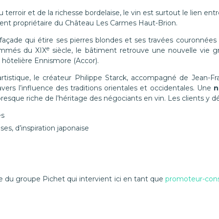
 terroir et de la richesse bordelaise, le vin est surtout le lien ent
ment propriétaire du Château Les Carmes Haut-Brion.
façade qui étire ses pierres blondes et ses travées couronnées
e
nommés du XIX
siècle, le bâtiment retrouve une nouvelle vie g
té hôtelière Ennismore (Accor).
 artistique, le créateur Philippe Starck, accompagné de Jean-Fr
avers l’influence des traditions orientales et occidentales. Une
n
toresque riche de l’héritage des négociants en vin. Les clients y 
es
ses, d’inspiration japonaise
e du groupe Pichet qui intervient ici en tant que
promoteur-cons